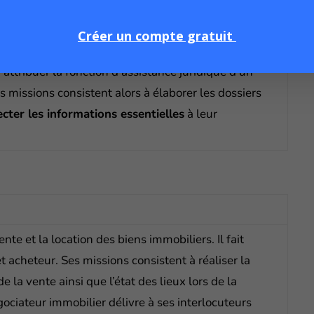
 secrétariat se traduisant par la gestion des
appels
Créer un compte gratuit
rendez-vous, la mise en forme des actes…
 attribuer la fonction d’assistance juridique d’un
es missions consistent alors à élaborer les dossiers
ecter les informations essentielles
à leur
vente et la location des biens immobiliers.
Il fait
et acheteur.
Ses missions consistent à réaliser la
 de la vente ainsi que l’état des lieux lors de la
ociateur immobilier délivre à ses interlocuteurs