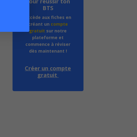
pour réussir ton
BTS
Accède aux fiches en
créant un
compte
gratuit
sur notre
plateforme et
commence à réviser
dès maintenant !
Créer un compte
gratuit